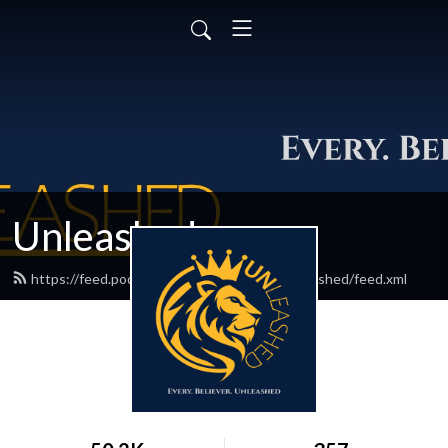
Unleashed
https://feed.podbean.com/everybelieverunleashed/feed.xml